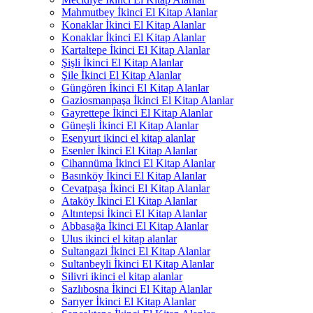
Mahmutbey İkinci El Kitap Alanlar
Konaklar İkinci El Kitap Alanlar
Konaklar İkinci El Kitap Alanlar
Kartaltepe İkinci El Kitap Alanlar
Şişli İkinci El Kitap Alanlar
Şile İkinci El Kitap Alanlar
Güngören İkinci El Kitap Alanlar
Gaziosmanpaşa İkinci El Kitap Alanlar
Gayrettepe İkinci El Kitap Alanlar
Güneşli İkinci El Kitap Alanlar
Esenyurt ikinci el kitap alanlar
Esenler İkinci El Kitap Alanlar
Cihannüma İkinci El Kitap Alanlar
Basınköy İkinci El Kitap Alanlar
Cevatpaşa İkinci El Kitap Alanlar
Ataköy İkinci El Kitap Alanlar
Altıntepsi İkinci El Kitap Alanlar
Abbasağa İkinci El Kitap Alanlar
Ulus ikinci el kitap alanlar
Sultangazi İkinci El Kitap Alanlar
Sultanbeyli İkinci El Kitap Alanlar
Silivri ikinci el kitap alanlar
Sazlıbosna İkinci El Kitap Alanlar
Sarıyer İkinci El Kitap Alanlar