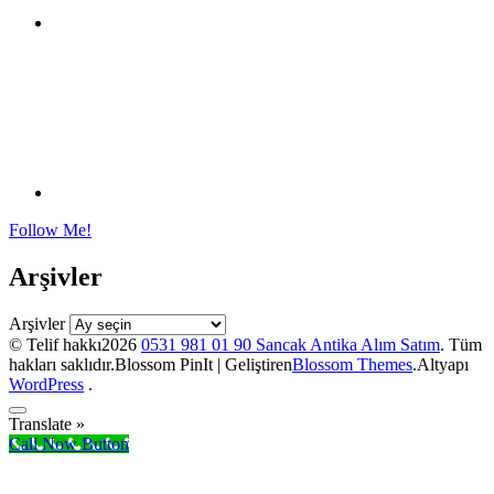
Follow Me!
Arşivler
Arşivler
© Telif hakkı2026
0531 981 01 90 Sancak Antika Alım Satım
. Tüm
hakları saklıdır.
Blossom PinIt | Geliştiren
Blossom Themes
.Altyapı
WordPress
.
Translate »
Call Now Button