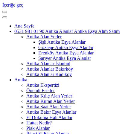
İçeriğe geç
Ana Sayfa
0531 981 01 90 Antika Alanlar Antika Eşya Alım Satım
Antika Alan Yerler
Şişli Antika Eşya Alanlar
Göztepe Antika Eşya Alanlar
Erenköy Antika Eşya Alanlar
Sarıyer Antika Eşya Alanlar
Antika Alanlar İstanbul
Antika Alanlar Bakırköy
Antika Alanlar Kadıköy
Antika
Antika Ekspertizi
Önemli Eserler
Antika Kılıç Alan Yerler
Antika Kuran Alan Yerler
Antika Saat Alan Yerler
Antika Bakır Eşya Alanlar
El Dokuma Halı Alanlar
Hattat Nedir?
Plak Alanlar
İkinci El Kitap Alanlar