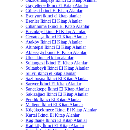
Gaziosmanpaşa İkinci El Kitap Alanlar
Gayrettepe İkinci El Kitap Alanlar
Güneşli İkinci El Kitap Alanlar
Esenyurt ikinci el kitap alanlar
Esenler İkinci El Kitap Alanlar
Cihannüma İkinci El Kitap Alanlar
Basınköy İkinci El Kitap Alanlar
Cevatpaşa İkinci El Kitap Alanlar
Ataköy İkinci El Kitap Alanlar
Altıntepsi İkinci El Kitap Alanlar
Abbasağa İkinci El Kitap Alanlar
Ulus ikinci el kitap alanlar
Sultangazi İkinci El Kitap Alanlar
Sultanbeyli İkinci El Kitap Alanlar
Silivri ikinci el kitap alanlar
Sazlıbosna İkinci El Kitap Alanlar
Sarıyer İkinci El Kitap Alanlar
Sancaktepe İkinci El Kitap Alanlar
Sakızağacı İkinci El Kitap Alanlar
Pendik İkinci El Kitap Alanlar
Maltepe İkinci El Kitap Alanlar
Küçükçekmece İkinci El Kitap Alanlar
Kartal İkinci El Kitap Alanlar
Kağıthane İkinci El Kitap Alanlar
Kadıköy İkinci El Kitap Alanlar