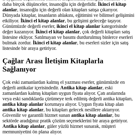
daha birçok düşünceler, insanoğlu için değerlidir.
İkinci el kitap
alanlar
, insanoğlu için değerli olan kitapları satışa çıkarıyor.
Dünyada kitaplar, insanların ahlakını, eğitimini ve bilimsel gelişimini
etkiliyor.
İkinci el kitap alanlar
, bu gelişimi geleceğe taşıyor.
Günümüzde değerli eserler,
ikinci el kitap alanlar
kategorisinde
değer kazanıyor.
İkinci el kitap alanlar
, çok değerli kitapları satış
listesine ekliyor. Satılmayan ve basımı durdurulmuş binlerce eserleri
bulmak zordur.
İkinci el kitap alanlar
, bu eserleri sizler için satış
listesinde bir araya getiriyor.
Çağlar Arası İletişim Kitaplarla
Sağlanıyor
Çok eski zamanlardan kalmış el yazması eserler, günümüzde en
değerli antikalar içerisindedir.
Antika kitap alanlar
, eski
zamanlardan kalmış kitapları uygun fiyata alıyor. Çatı aralarında
veya eski sandıklarda çürümeye terk edilmiş değerli antika kitapları,
antika kitap alanlar
korumaya alıyor. Uygun fiyata kitap alan
antika kitap alanlar
, bu kitapları gelecek nesillere aktarıyor.
Güvenilir ve garantili hizmet sunan
antika kitap alanlar
, bu
sektörde aradığınız pratik çözüm seçeneklerini bir araya getiriyor.
Antika kitap alanlar
, güler yüzlü hizmet sunarak, müşteri
memnuniyetini ön plana alıyor.