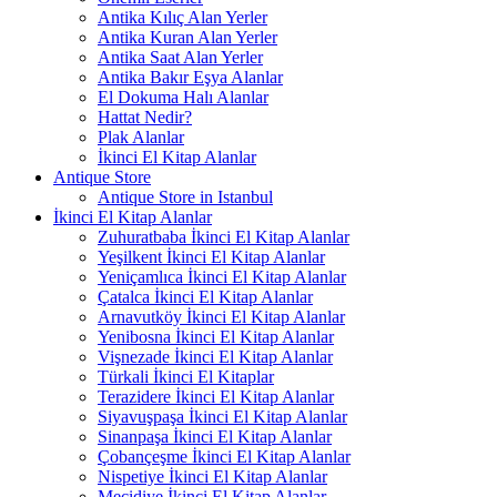
Antika Kılıç Alan Yerler
Antika Kuran Alan Yerler
Antika Saat Alan Yerler
Antika Bakır Eşya Alanlar
El Dokuma Halı Alanlar
Hattat Nedir?
Plak Alanlar
İkinci El Kitap Alanlar
Antique Store
Antique Store in Istanbul
İkinci El Kitap Alanlar
Zuhuratbaba İkinci El Kitap Alanlar
Yeşilkent İkinci El Kitap Alanlar
Yeniçamlıca İkinci El Kitap Alanlar
Çatalca İkinci El Kitap Alanlar
Arnavutköy İkinci El Kitap Alanlar
Yenibosna İkinci El Kitap Alanlar
Vişnezade İkinci El Kitap Alanlar
Türkali İkinci El Kitaplar
Terazidere İkinci El Kitap Alanlar
Siyavuşpaşa İkinci El Kitap Alanlar
Sinanpaşa İkinci El Kitap Alanlar
Çobançeşme İkinci El Kitap Alanlar
Nispetiye İkinci El Kitap Alanlar
Mecidiye İkinci El Kitap Alanlar