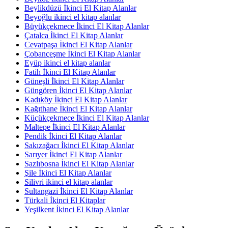
Beylikdüzü İkinci El Kitap Alanlar
Beyoğlu ikinci el kitap alanlar
Büyükçekmece İkinci El Kitap Alanlar
Çatalca İkinci El Kitap Alanlar
Cevatpaşa İkinci El Kitap Alanlar
Çobançeşme İkinci El Kitap Alanlar
Eyüp ikinci el kitap alanlar
Fatih İkinci El Kitap Alanlar
Güneşli İkinci El Kitap Alanlar
Güngören İkinci El Kitap Alanlar
Kadıköy İkinci El Kitap Alanlar
Kağıthane İkinci El Kitap Alanlar
Küçükçekmece İkinci El Kitap Alanlar
Maltepe İkinci El Kitap Alanlar
Pendik İkinci El Kitap Alanlar
Sakızağacı İkinci El Kitap Alanlar
Sarıyer İkinci El Kitap Alanlar
Sazlıbosna İkinci El Kitap Alanlar
Şile İkinci El Kitap Alanlar
Silivri ikinci el kitap alanlar
Sultangazi İkinci El Kitap Alanlar
Türkali İkinci El Kitaplar
Yeşilkent İkinci El Kitap Alanlar