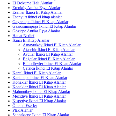
El Dokuma Halı Alanlar
Erenköy Antika Eşya Alanlar
Esenler İkinci El Kitap Alanlar
Esenyurt ikinci el kitap alanlar
Gayrettepe İkinci El Kitap Alanlar
Gaziosmanpaşa İkinci El Kitap Alanlar
Göztepe Antika Eşya Alanlar
Hattat Nedir?
İkinci El Kitap Alanlar
Arnavutköy İkinci El Kitap Alanlar
Ataşehir İkinci El Kitap Alanlar
Avcılar İkinci El Kitap Alanlar
Bağcılar İkinci El Kitap Alanlar
Bahçelievler İkinci El Kitap Alanlar
Çatalca İkinci El Kitap Alanlar
Kartal İkinci El Kitap Alanlar
Kartaltepe İkinci El Kitap Alanlar
Konaklar İkinci El Kitap Alanlar
Konaklar İkinci El Kitap Alanlar
Mahmutbey İkinci El Kitap Alanlar
Mecidiye İkinci El Kitap Alanlar
Nispetiye İkinci El Kitap Alanlar
Önemli Eserler
Plak Alanlar
Sancaktepe İkinci El Kitap Alanlar