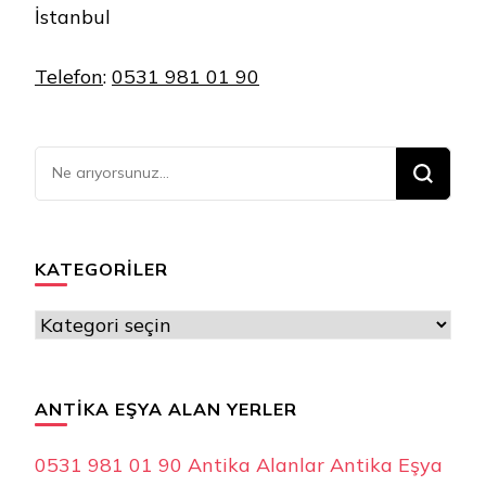
İstanbul
Telefon
:
0531 981 01 90
Bir
şey
mi
arıyorsunuz?
KATEGORILER
Kategoriler
ANTIKA EŞYA ALAN YERLER
0531 981 01 90 Antika Alanlar Antika Eşya