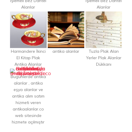
İşlemeli Bez Dantel
İşlemeli Bez Dantel
Alanlar
Alanlar
Harmandere İkinci
antika alanlar
Tuzla Plak Alan
El Kitap Plak
Yerler Plak Alanlar
Antika Alanlar
Dükkanı
Bugünlerde antika
alanlar , antika
eşya alanlar ve
antika alım satım
hizmeti veren
antikaalanlar.co
web sitesinde
hizmete açılmıştır