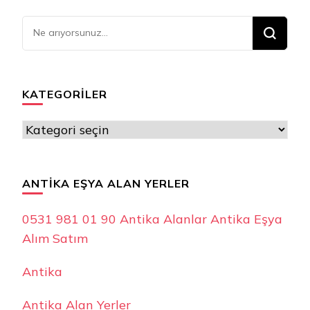
Bir
şey
mi
arıyorsunuz?
KATEGORILER
Kategoriler
ANTIKA EŞYA ALAN YERLER
0531 981 01 90 Antika Alanlar Antika Eşya
Alım Satım
Antika
Antika Alan Yerler