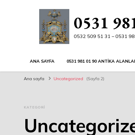
0531 981
0532 509 51 31 – 0531 98
ANA SAYFA
0531 981 01 90 ANTIKA ALANLA
Ana sayfa
Uncategorized
(Sayfa 2)
KATEGORI
Uncategoriz