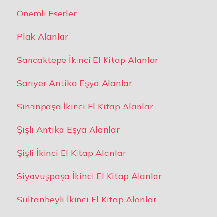
Önemli Eserler
Plak Alanlar
Sancaktepe İkinci El Kitap Alanlar
Sarıyer Antika Eşya Alanlar
Sinanpaşa İkinci El Kitap Alanlar
Şişli Antika Eşya Alanlar
Şişli İkinci El Kitap Alanlar
Siyavuşpaşa İkinci El Kitap Alanlar
Sultanbeyli İkinci El Kitap Alanlar