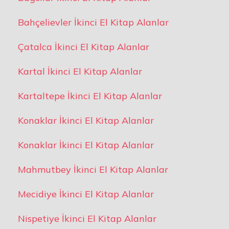
Bahçelievler İkinci El Kitap Alanlar
Çatalca İkinci El Kitap Alanlar
Kartal İkinci El Kitap Alanlar
Kartaltepe İkinci El Kitap Alanlar
Konaklar İkinci El Kitap Alanlar
Konaklar İkinci El Kitap Alanlar
Mahmutbey İkinci El Kitap Alanlar
Mecidiye İkinci El Kitap Alanlar
Nispetiye İkinci El Kitap Alanlar