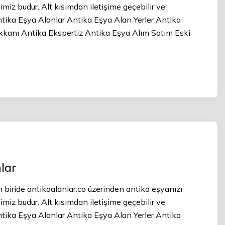
miz budur. Alt kısımdan iletişime geçebilir ve
 Antika Eşya Alanlar Antika Eşya Alan Yerler Antika
ükkanı Antika Ekspertiz Antika Eşya Alım Satım Eski
lar
n biride antikaalanlar.co üzerinden antika eşyanızı
miz budur. Alt kısımdan iletişime geçebilir ve
 Antika Eşya Alanlar Antika Eşya Alan Yerler Antika