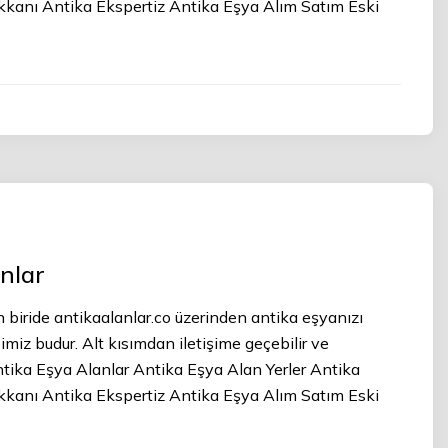
ükkanı Antika Ekspertiz Antika Eşya Alım Satım Eski
nlar
n biride antikaalanlar.co üzerinden antika eşyanızı
miz budur. Alt kısımdan iletişime geçebilir ve
 Antika Eşya Alanlar Antika Eşya Alan Yerler Antika
ükkanı Antika Ekspertiz Antika Eşya Alım Satım Eski