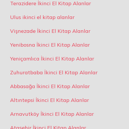
Terazidere İkinci El Kitap Alanlar
Ulus ikinci el kitap alanlar
Vişnezade İkinci El Kitap Alanlar
Yenibosna İkinci El Kitap Alanlar
Yeniçamlıca İkinci El Kitap Alanlar
Zuhuratbaba İkinci El Kitap Alanlar
Abbasağa İkinci El Kitap Alanlar
Altıntepsi İkinci El Kitap Alanlar
Arnavutköy İkinci El Kitap Alanlar
Ataşehir İkinci El Kitap Alanlar