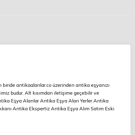
n biride antikaalanlar.co üzerinden antika eşyanızı
miz budur. Alt kısımdan iletişime geçebilir ve
 Antika Eşya Alanlar Antika Eşya Alan Yerler Antika
ükkanı Antika Ekspertiz Antika Eşya Alım Satım Eski