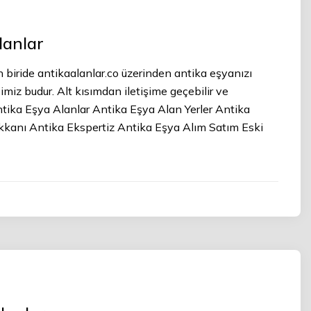
lanlar
n biride antikaalanlar.co üzerinden antika eşyanızı
miz budur. Alt kısımdan iletişime geçebilir ve
 Antika Eşya Alanlar Antika Eşya Alan Yerler Antika
ükkanı Antika Ekspertiz Antika Eşya Alım Satım Eski