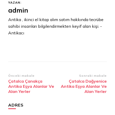
YAZAN:
admin
Antika , ikinci el kitap alım satım hakkında tecrübe
sahibi insanları bilgilendirmekten keyif alan kişi. -
Antikacı
Yazı
Önceki makale
Sonraki makale
Çatalca Çanakça
Çatalca Dağyenice
dolaşımı
Antika Eşya Alanlar Ve
Antika Eşya Alanlar Ve
Alan Yerler
Alan Yerler
ADRES