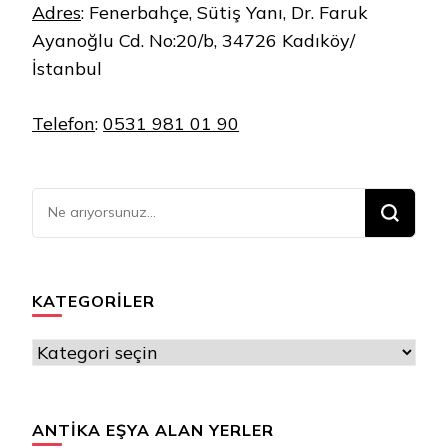
Adres
:
Fenerbahçe, Sütiş Yanı, Dr. Faruk
Ayanoğlu Cd. No:20/b, 34726 Kadıköy/
İstanbul
Telefon
:
0531 981 01 90
Bir
şey
mi
arıyorsunuz?
KATEGORILER
Kategoriler
ANTIKA EŞYA ALAN YERLER