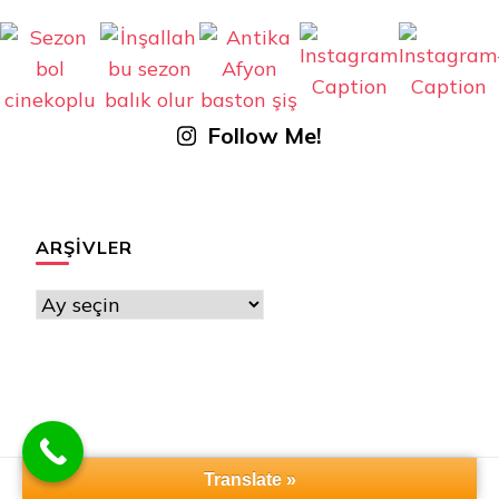
Follow Me!
ARŞIVLER
Arşivler
Translate »