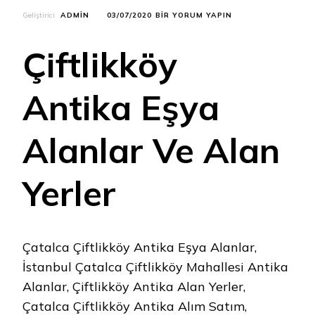
ÇATALCA
Geliştirici
ADMIN
03/07/2020
BIR YORUM YAPIN
ÇIFTLIKKÖY
ANTIKA
Çiftlikköy
EŞYA
ALANLAR
VE
Antika Eşya
ALAN
YERLER
IÇIN
Alanlar Ve Alan
Yerler
Çatalca Çiftlikköy Antika Eşya Alanlar,
İstanbul Çatalca Çiftlikköy Mahallesi Antika
Alanlar, Çiftlikköy Antika Alan Yerler,
Çatalca Çiftlikköy Antika Alım Satım,