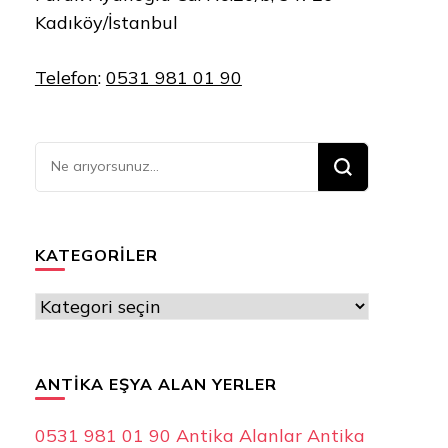
Kadıköy/İstanbul
Telefon
:
0531 981 01 90
Bir
şey
mi
arıyorsunuz?
KATEGORILER
Kategoriler
ANTIKA EŞYA ALAN YERLER
0531 981 01 90 Antika Alanlar Antika