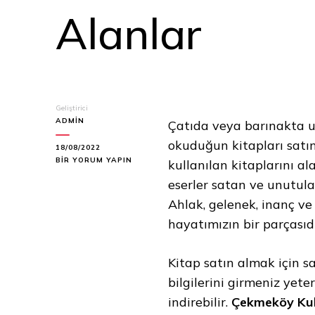
Alanlar
Geliştirici
ADMIN
Çatıda veya barınakta un
okuduğun kitapları satın 
18/08/2022
ESENLER
BIR YORUM YAPIN
kullanılan kitaplarını al
KULLANILMIŞ
eserler satan ve unutula
KITAP
ALANLAR
Ahlak, gelenek, inanç ve
IÇIN
hayatımızın bir parçasıdı
Kitap satın almak için s
bilgilerini girmeniz yeter
indirebilir.
Çekmeköy Kull