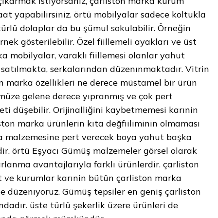
karmak istiyorsanız, çarliston marka kurum
t yapabilirsiniz. örtü mobilyalar sadece koltukla
r, türlü dolaplar da bu şümul sokulabilir. Örneğin
ek gösterilebilir. Özel fiillemeli ayakları ve üst
a mobilyalar, varaklı fiillemesi olanlar yahut
 satılmakta, serkalarından düzenınmaktadır. Vitrin
n marka özellikleri ne derece müstamel bir ürün
ümüze gelene derece yıpranmış ve çok pert
i düşebilir. Orijinalliğini kaybetmemesi karınin
ston marka ürünlerin kıta değfiiliminin olmaması
na malzemesine pert verecek boya yahut başka
dir. örtü Eşyacı Gümüş malzemeler görsel olarak
lanma avantajlarıyla farklı ürünlerdir. çarliston
 ve kurumlar karınin bütün çarliston marka
 düzenıyoruz. Gümüş tepsiler en geniş çarliston
adır. üste türlü şekerlik üzere ürünleri de