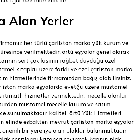
mında görmek mümkündür.
a Alan Yerler
 firmamız her türlü çarliston marka yük kurum ve
süresince verilmektedir. örtü eşyalar genel olarak
 karınin sert çok kişinin rağbet duyduğu özel
tamel kitaplar üzere farklı ve özel çarliston marka
ım hizmetlerinde firmamızdan bağış alabilirsiniz.
rliston marka eşyalarda evetğu üzere müstamel
 itimatlı hizmetler vermektedir. mecelle alanlar
 türden müstamel mecelle kurum ve satım
nce sunulmaktadır. Kaliteli örtü Yük Hizmetleri
n elinde esbakten mevrut çarliston marka eşyalar
 önemli bir yere iye olan plaklar bulunmaktadır.
lak çeşitlerini kazanca çevirmek karınin plak