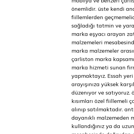
mobilya ve benzeri çarli
önemlidir. üste kendi a
fiillemlerden geçmemeli
sağladığı tatmin ve yarar
marka eşyacı arayan zat
malzemeleri mesabesinde
marka malzemeler arasınd
çarliston marka kapsam
marka hizmeti sunan fi
yapmaktayız. Essah yeri 
arayışınıza yüksek karşı
düzenıyor ve satıyoruz.
kısımları özel fiillemel
alınıp satılmaktadır. ant
dayanıklı malzemeden m
kullandığınız ya da uzun