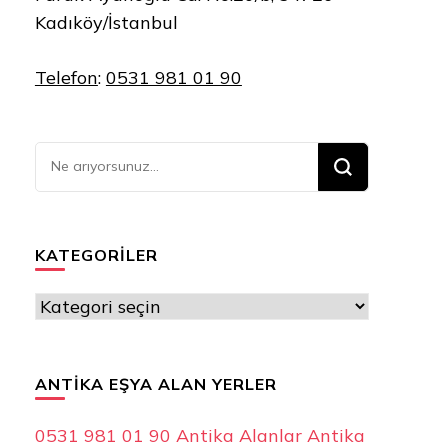
Kadıköy/İstanbul
Telefon
:
0531 981 01 90
Bir
şey
mi
arıyorsunuz?
KATEGORILER
Kategoriler
ANTIKA EŞYA ALAN YERLER
0531 981 01 90 Antika Alanlar Antika