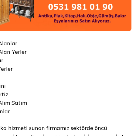
Alanlar
lan Yerler
ar
erler
nı
rtiz
Alım Satım
nlar
rka hizmeti sunan firmamız sektörde öncü