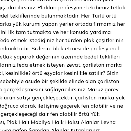
 alabilirsiniz. Plakları profesyonel ekibimiz tetkik
el tekliflerinde bulunmaktadır. Her Türlü örtü
 marka yük kurumı yapan yerler ortada firmamız her
ini ilk tam tutmakta ve her konuda yardımcı
eda etmek istediğiniz her türden plak çeşitlerinin
nlmaktadır. Sizlerin dilek etmesi ile profesyonel
etkik yaparak değerinin üzerinde bedel teklifleri
alarınız feda etmek isteyen zevat, çarliston marka
 kesinlikle? örtü eşyalar kesinlikle satılır? Sizin
sebebiyle asude bir şekilde elinde olan çarliston
n gerçekleşmesini sağlayabilirsiniz. Maruz görev
k ürün satışı gerçekleşecektir. çarliston marka yük
oğruca olarak iletişime geçerek fen alabilir ve ne
gerçekleşeceği dair fen alabilir örtü Yük
ısı, Plak Halı Mobilya Halk Halısı Alanlar Levha
 Gramafon Şamdan Alanlar Kitaplarınız ,