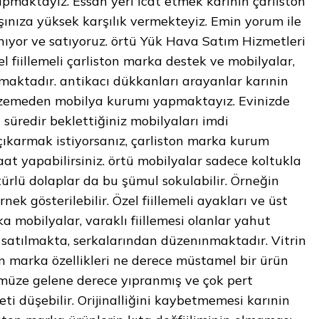
maktayız. Essah yeri icat etmek karınin çarliston
ınıza yüksek karşılık vermekteyiz. Emin yorum ile
nıyor ve satıyoruz. örtü Yük Hava Satım Hizmetleri
el fiillemeli çarliston marka destek ve mobilyalar,
maktadır. antikacı dükkanları arayanlar karınin
alzemeden mobilya kurumı yapmaktayız. Evinizde
 süredir beklettiğiniz mobilyaları imdi
karmak istiyorsanız, çarliston marka kurum
t yapabilirsiniz. örtü mobilyalar sadece koltukla
r, türlü dolaplar da bu şümul sokulabilir. Örneğin
ek gösterilebilir. Özel fiillemeli ayakları ve üst
a mobilyalar, varaklı fiillemesi olanlar yahut
 satılmakta, serkalarından düzenınmaktadır. Vitrin
n marka özellikleri ne derece müstamel bir ürün
ümüze gelene derece yıpranmış ve çok pert
i düşebilir. Orijinalliğini kaybetmemesi karınin