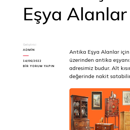
Eşya Alanlar
Geliştirici
ADMIN
Antika Eşya Alanlar için
üzerinden antika eşyanı
14/06/2022
İSTANBUL
BIR YORUM YAPIN
adresimiz budur. Alt kısı
ÇEKMEKÖY
değerinde nakit satabilir
ANTIKA
EŞYA
ALANLAR
IÇIN