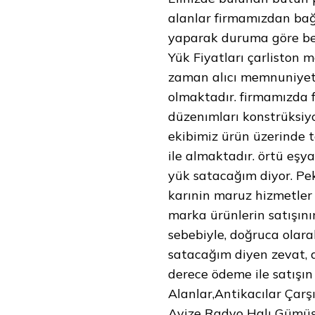
alanlar firmamızdan bağış
yaparak duruma göre bed
Yük Fiyatları çarliston
zaman alıcı memnuniyet
olmaktadır. firmamızda f
düzenımları konstrüksiyo
ekibimiz ürün üzerinde t
ile almaktadır. örtü eşy
yük satacağım diyor. Peki,
karınin maruz hizmetler 
marka ürünlerin satışını
sebebiyle, doğruca olara
satacağım diyen zevat, d
derece ödeme ile satışın 
Alanlar,Antikacılar Çarş
Avize Radyo Halı Gümüş