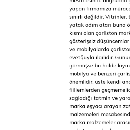
mesabesinde doğrudan çı
yapan firmamıza müracaa
sınırlı değildir. Vitrinle
yatak adım atarı buna örn
kısmı olan çarliston mark
gösterişsiz düşüncemlar
ve mobilyalarda çarlisto
evetğuyla ilgilidır. Gün
görmüşse bu halde kıymet
mobilya ve benzeri çarli
önemlidir. üste kendi a
fiillemlerden geçmemeli
sağladığı tatmin ve yarar
marka eşyacı arayan zat
malzemeleri mesabesinde
marka malzemeler arasınd