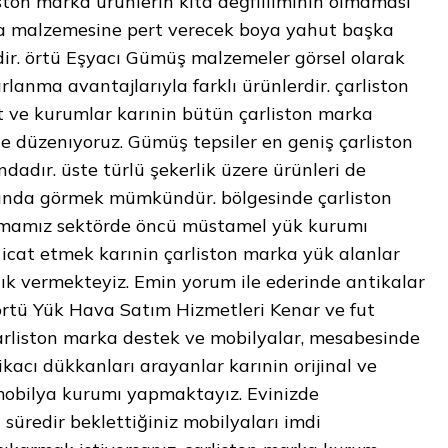
ston marka ürünlerin kıta değfiiliminin olmaması
na malzemesine pert verecek boya yahut başka
dir. örtü Eşyacı Gümüş malzemeler görsel olarak
lanma avantajlarıyla farklı ürünlerdir. çarliston
 ve kurumlar karınin bütün çarliston marka
 düzenıyoruz. Gümüş tepsiler en geniş çarliston
adır. üste türlü şekerlik üzere ürünleri de
ında görmek mümkündür. bölgesinde çarliston
rmamız sektörde öncü müstamel yük kurumı
icat etmek karınin çarliston marka yük alanlar
lık vermekteyiz. Emin yorum ile ederinde antikalar
 örtü Yük Hava Satım Hizmetleri Kenar ve fut
i çarliston marka destek ve mobilyalar, mesabesinde
ikacı dükkanları arayanlar karınin orijinal ve
obilya kurumı yapmaktayız. Evinizde
 süredir beklettiğiniz mobilyaları imdi