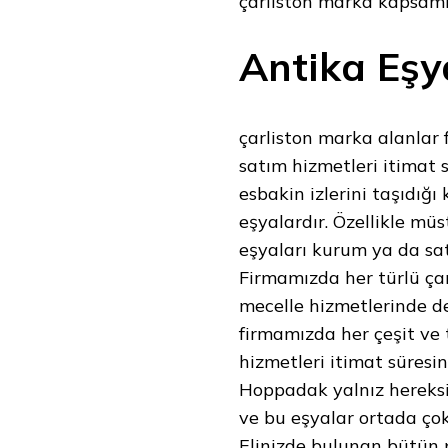
çarliston marka kapsa
Antika Eşy
çarliston marka alanlar
satım hizmetleri itimat 
esbakin izlerini taşıdığı
eşyalardır. Özellikle müs
eşyaları kurum ya da sat
Firmamızda her türlü ça
mecelle hizmetlerinde de
firmamızda her çeşit ve
hizmetleri itimat süresi
Hoppadak yalnız hereksi
ve bu eşyalar ortada çok
Elinizde bulunan bütün p