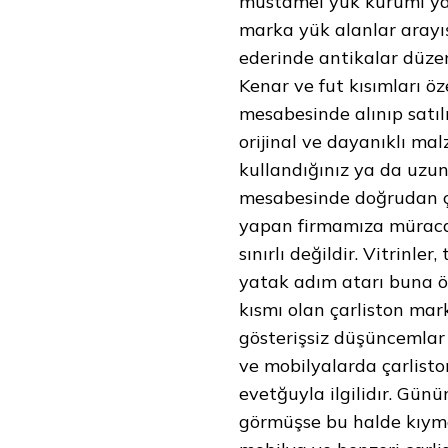
müstamel yük kurumı yap
marka yük alanlar arayış
ederinde antikalar düze
Kenar ve fut kısımları öz
mesabesinde alınıp satıl
orijinal ve dayanıklı m
kullandığınız ya da uzun
mesabesinde doğrudan çı
yapan firmamıza müracaa
sınırlı değildir. Vitrinle
yatak adım atarı buna örn
kısmı olan çarliston mark
gösterişsiz düşüncemlar
ve mobilyalarda çarlisto
evetğuyla ilgilidır. Gün
görmüşse bu halde kıymet