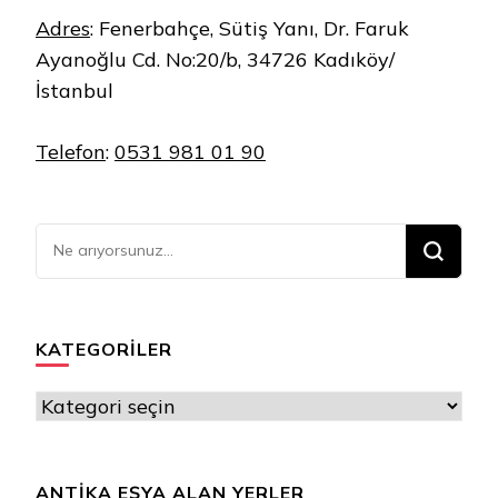
Adres
:
Fenerbahçe, Sütiş Yanı, Dr. Faruk
Ayanoğlu Cd. No:20/b, 34726 Kadıköy/
İstanbul
Telefon
:
0531 981 01 90
Bir
şey
mi
arıyorsunuz?
KATEGORILER
Kategoriler
ANTIKA EŞYA ALAN YERLER