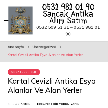
0531 981 01 90
Sancak Antika
Alım Satım
0532 509 51 31 – 0531 981 01
90
Ana sayfa
Uncategorized
Kartal Cevizli Antika Eşya Alanlar Ve Alan Yerler
UNCATEGORIZED
Kartal Cevizli Antika Eşya
Alanlar Ve Alan Yerler
KARTAL
Geliştirici
ADMIN
10/07/2020
BIR YORUM YAPIN