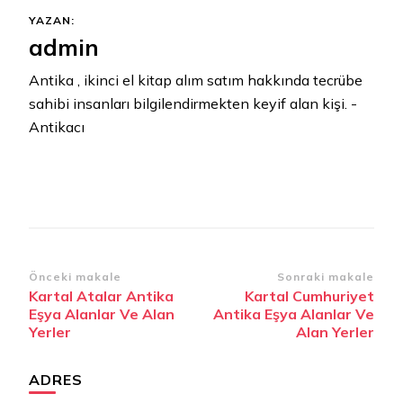
YAZAN:
admin
Antika , ikinci el kitap alım satım hakkında tecrübe
sahibi insanları bilgilendirmekten keyif alan kişi. -
Antikacı
Yazı
Önceki makale
Sonraki makale
Kartal Atalar Antika
Kartal Cumhuriyet
dolaşımı
Eşya Alanlar Ve Alan
Antika Eşya Alanlar Ve
Yerler
Alan Yerler
ADRES