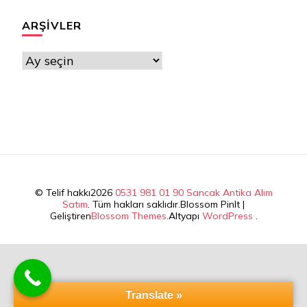
ARŞIVLER
Arşivler
© Telif hakkı2026
0531 981 01 90 Sancak Antika Alım
Satım
. Tüm hakları saklıdır.
Blossom PinIt |
Geliştiren
Blossom Themes
.Altyapı
WordPress
.
Translate »