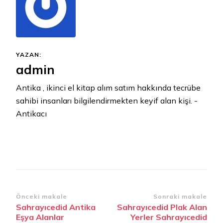
YAZAN:
admin
Antika , ikinci el kitap alım satım hakkında tecrübe
sahibi insanları bilgilendirmekten keyif alan kişi. -
Antikacı
Yazı
Önceki makale
Sonraki makale
Sahrayıcedid Antika
Sahrayıcedid Plak Alan
dolaşımı
Eşya Alanlar
Yerler Sahrayıcedid