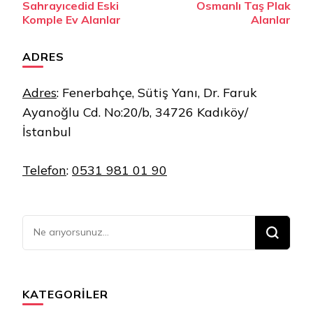
Sahrayıcedid Eski
Osmanlı Taş Plak
Komple Ev Alanlar
Alanlar
ADRES
Adres
:
Fenerbahçe, Sütiş Yanı, Dr. Faruk
Ayanoğlu Cd. No:20/b, 34726 Kadıköy/
İstanbul
Telefon
:
0531 981 01 90
Bir
şey
mi
arıyorsunuz?
KATEGORILER